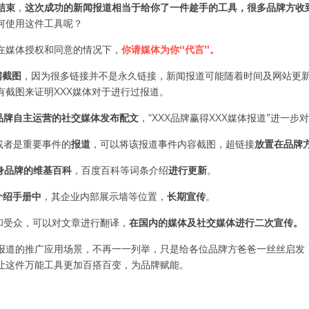
结束
，
这次成功的新闻报道相当于给你了一件趁手的工具，很多品牌方收
何使用这件工具呢？
在媒体授权和同意的情况下，
你请媒体为你“代言”。
闻截图
，因为很多链接并不是永久链接，新闻报道可能随着时间及网站更
有截图来证明XXX媒体对于进行过报道。
品牌自主运营的社交媒体发布配文
，“XXX品牌赢得XXX媒体报道”进一
或者是重要事件的
报道
，可以将该报道事件内容截图，超链接
放置在品牌
身品牌的维基百科
，百度百科等词条介绍
进行更新
。
介绍手册中
，其企业内部展示墙等位置，
长期宣传
。
和受众，可以对文章进行翻译，
在国内的媒体及社交媒体进行二次宣传。
报道的推广应用场景，不再一一列举，只是给各位品牌方爸爸一丝丝启发
让这件万能工具更加百搭百变，为品牌赋能。