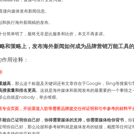
约直接向媒体发布新闻信息。
策划和执行海外新闻稿的发布。
十分简单明了，最终无非是比服务和比价，本文不再多讲。
略和策略上，发布海外新闻如何成为品牌营销万能工具
的作用诠释：
存
重越高
，那么这个标题及关键词还有文章存在于Google，Bing等搜索
高搜索量和排名更高
。这就是海外媒体和新闻发布的最重要的一个事情之一
么你就是nobody，举步维艰。
领英专业页面，开设渠道入驻等需要品牌提交任何证明和引申参考的材料平
不能自己证明你自己好
，
你得需要媒体的支持，你需要媒体给你背书
，你
证明你自己好，那么论据和参考材料就是媒体发布的链接，截图等任何证
价来支持你的百科内容。