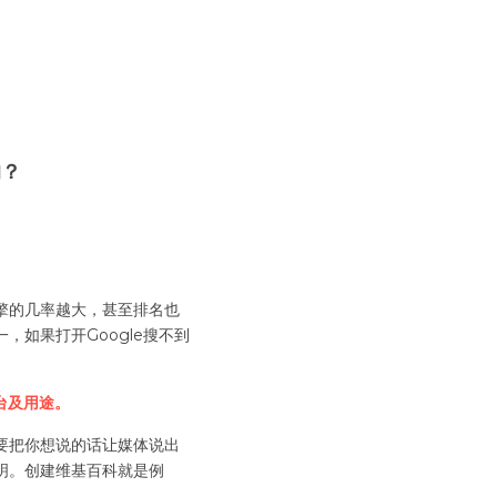
的？
引擎的几率越大，甚至排名也
，如果打开Google搜不到
台及用途。
要把你想说的话让媒体说出
明。创建维基百科就是例