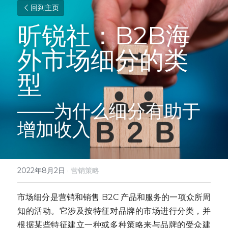
回到主页
昕锐社：B2B海
外市场细分的类
型
——为什么细分有助于
增加收入
2022年8月2日
·
营销策略
市场细分是营销和销售 B2C 产品和服务的一项众所周
知的活动。它涉及按特征对品牌的市场进行分类，并
根据某些特征建立一种或多种策略来与品牌的受众建